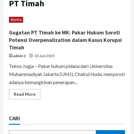
PT Timah
Berita
Gugatan PT Timah ke MK: Pakar Hukum Soroti
Potensi Overpenalization dalam Kasus Korupsi
Timah
admin 2
30 Juni 2025
Tekno Jogja – Pakar hukum pidana dari Universitas
Muhammadiyah Jakarta (UMJ), Chairul Huda, menyoroti
adanya kemungkinan penerapan...
Read
Read More
more
about
Gugatan
PT
Timah
CARI
ke
MK:
Pakar
Hukum