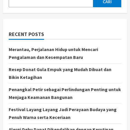
Soroti
CARI
Potensi
Overpenalization
dalam
Kasus
Korupsi
Timah
RECENT POSTS
Merantau, Perjalanan Hidup untuk Mencari
Pengalaman dan Kesempatan Baru
Resep Donat Gula Empuk yang Mudah Dibuat dan
Bikin Ketagihan
Penangkal Petir sebagai Perlindungan Penting untuk
Menjaga Keamanan Bangunan
Festival Layang Layang Jadi Perayaan Budaya yang
Penuh Warna serta Keceriaan
Alergi Debu Dapat Dikendalikan dengan Kerutinan