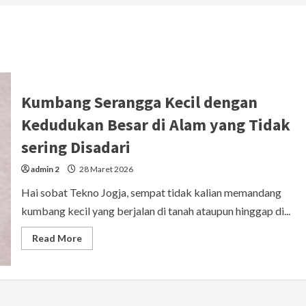
Kumbang Serangga Kecil dengan
Kedudukan Besar di Alam yang Tidak
sering Disadari
admin 2
28 Maret 2026
Hai sobat Tekno Jogja, sempat tidak kalian memandang
kumbang kecil yang berjalan di tanah ataupun hinggap di...
Read
Read More
more
about
Kumbang
Serangga
Kecil
dengan
Kedudukan