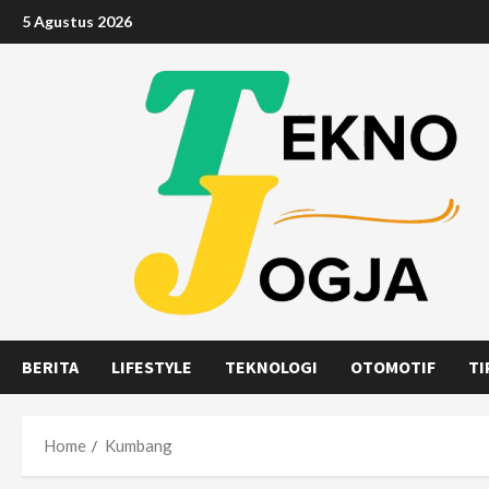
Skip
5 Agustus 2026
to
content
BERITA
LIFESTYLE
TEKNOLOGI
OTOMOTIF
TI
Home
Kumbang