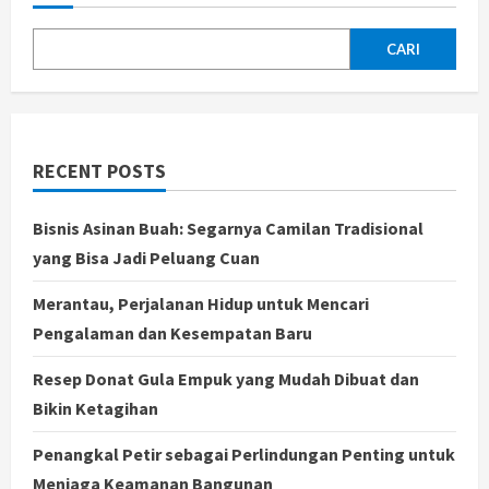
Produksi
Baterai
Solid-
State
CARI
untuk
Kendaraan
Listrik
pada
Maret
2025
RECENT POSTS
Bisnis Asinan Buah: Segarnya Camilan Tradisional
yang Bisa Jadi Peluang Cuan
Merantau, Perjalanan Hidup untuk Mencari
Pengalaman dan Kesempatan Baru
Resep Donat Gula Empuk yang Mudah Dibuat dan
Bikin Ketagihan
Penangkal Petir sebagai Perlindungan Penting untuk
Menjaga Keamanan Bangunan