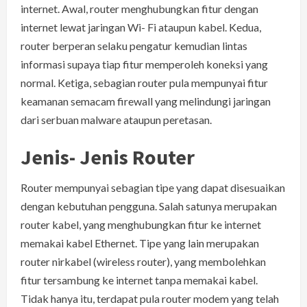
internet. Awal, router menghubungkan fitur dengan
internet lewat jaringan Wi- Fi ataupun kabel. Kedua,
router berperan selaku pengatur kemudian lintas
informasi supaya tiap fitur memperoleh koneksi yang
normal. Ketiga, sebagian router pula mempunyai fitur
keamanan semacam firewall yang melindungi jaringan
dari serbuan malware ataupun peretasan.
Jenis- Jenis Router
Router mempunyai sebagian tipe yang dapat disesuaikan
dengan kebutuhan pengguna. Salah satunya merupakan
router kabel, yang menghubungkan fitur ke internet
memakai kabel Ethernet. Tipe yang lain merupakan
router nirkabel (wireless router), yang membolehkan
fitur tersambung ke internet tanpa memakai kabel.
Tidak hanya itu, terdapat pula router modem yang telah