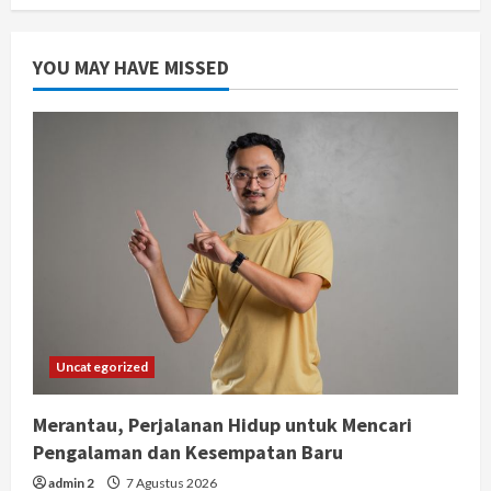
YOU MAY HAVE MISSED
Uncategorized
Merantau, Perjalanan Hidup untuk Mencari
Pengalaman dan Kesempatan Baru
admin 2
7 Agustus 2026