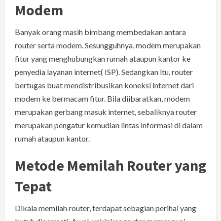
Modem
Banyak orang masih bimbang membedakan antara
router serta modem. Sesungguhnya, modem merupakan
fitur yang menghubungkan rumah ataupun kantor ke
penyedia layanan internet( ISP). Sedangkan itu, router
bertugas buat mendistribusikan koneksi internet dari
modem ke bermacam fitur. Bila diibaratkan, modem
merupakan gerbang masuk internet, sebaliknya router
merupakan pengatur kemudian lintas informasi di dalam
rumah ataupun kantor.
Metode Memilah Router yang
Tepat
Dikala memilah router, terdapat sebagian perihal yang