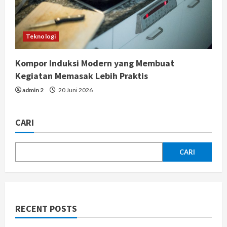
Teknologi
Kompor Induksi Modern yang Membuat
Kegiatan Memasak Lebih Praktis
admin 2
20 Juni 2026
CARI
CARI
RECENT POSTS