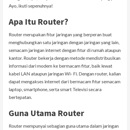
Ayo, ikuti sepenuhnya!
Apa Itu Router?
Router merupakan fitur jaringan yang berperan buat
menghubungkan satu jaringan dengan jaringan yang lain,
semacam jaringan internet dengan fitur di rumah ataupun
kantor. Router bekerja dengan metode mendistribusikan
informasi dari modem ke bermacam fitur, baik lewat
kabel LAN ataupun jaringan Wi- Fi. Dengan router, kalian
dapat mengakses internet dari bermacam fitur semacam
laptop, smartphone, serta smart Televisi secara
bertepatan.
Guna Utama Router
Router mempunyai sebagian guna utama dalam jaringan