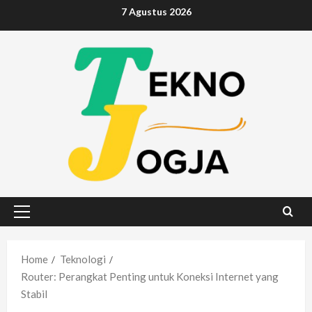
Skip
7 Agustus 2026
to
content
Primary
Menu
Home
Teknologi
Router: Perangkat Penting untuk Koneksi Internet yang
Stabil