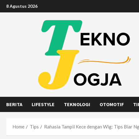
Skip
8 Agustus 2026
to
content
BERITA
LIFESTYLE
TEKNOLOGI
OTOMOTIF
TI
Home
Tips
Rahasia Tampil Kece dengan Wig: Tips Biar N