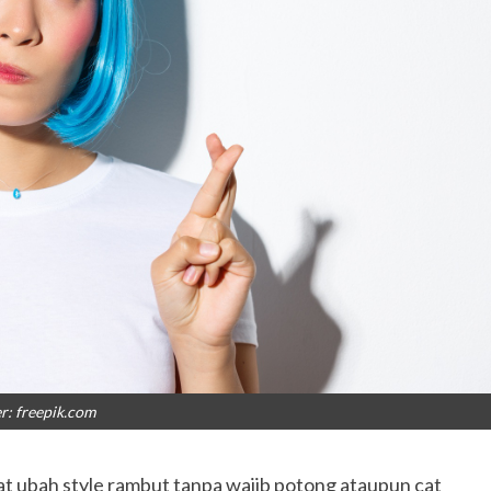
: freepik.com
uat ubah style rambut tanpa wajib potong ataupun cat