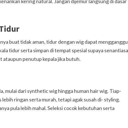
rkenankan kering natural. Jangan dijemur langsung di dasar
Tidur
 hanya buat tidak aman, tidur dengan wig dapat mengganggu
kala tidur serta simpan di tempat spesial supaya senantias
t ataupun penutup kepala jika butuh.
a, mulai dari synthetic wig hingga human hair wig. Tiap-
 lebih ringan serta murah, tetapi agak susah di- styling.
yanya pula lebih mahal. Seleksi cocok kebutuhan serta