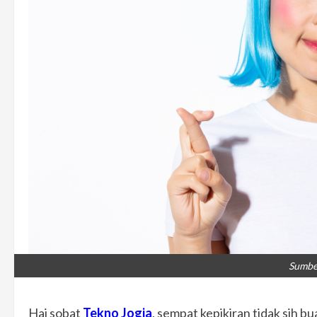
Sumber
Hai sobat
Tekno Jogja
, sempat kepikiran tidak sih b